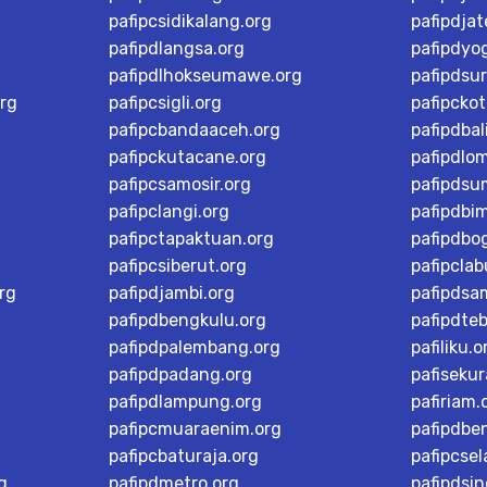
pafipcsidikalang.org
pafipdja
pafipdlangsa.org
pafipdyo
pafipdlhokseumawe.org
pafipdsu
rg
pafipcsigli.org
pafipcko
pafipcbandaaceh.org
pafipdbal
pafipckutacane.org
pafipdlo
pafipcsamosir.org
pafipdsu
pafipclangi.org
pafipdbi
pafipctapaktuan.org
pafipdbog
pafipcsiberut.org
pafipcla
rg
pafipdjambi.org
pafipdsa
pafipdbengkulu.org
pafipdteb
pafipdpalembang.org
pafiliku.o
pafipdpadang.org
pafisekur
pafipdlampung.org
pafiriam.
pafipcmuaraenim.org
pafipdbe
pafipcbaturaja.org
pafipcsel
g
pafipdmetro.org
pafipdsi