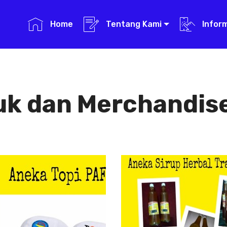
Home
Tentang Kami
Infor
uk dan Merchandise
Aneka Topi PAFI
Aneka Sirup
Herbal
Aneka Topi
Tradisional
PAFI