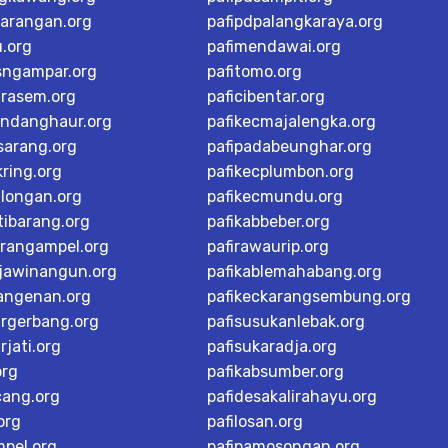
karangan.org
pafipdpalangkaraya.org
u.org
pafimendawai.org
sngampar.org
pafitomo.org
arasem.org
paficibentar.org
andanghaur.org
pafikecmajalengka.org
sarang.org
pafipadabeunghar.org
ring.org
pafikecplumbon.org
alongan.org
pafikecmundu.org
tibarang.org
pafikabbeber.org
arangampel.org
pafirawaurip.org
rjawinangun.org
pafikablemahabang.org
langenan.org
pafikeckarangsembung.org
argerbang.org
pafisusukanlebak.org
rjati.org
pafisukaradja.org
org
pafikabsumber.org
cang.org
pafidesakalirahayu.org
org
pafilosan.org
mpel.org
pafipamosongan.org