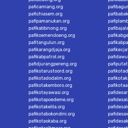
paficamiang.org
pafibagu
pafichiasem.org
pafibaba
pafipamanukan.org
pafiplam
pafikabbinong.org
pafibajal
pafikoemendoeng.org
pafikabg
pafitangulun.org
pafikabp
pafikarangdjaja.org
pafikecja
pafikabpatrol.org
pafidawu
pafidjurangpereng.org
pafiputat
pafikotarustoord.org
pafikota
pafikotadodalim.org
pafikotak
pafikotakemboro.org
pafikotaa
pafikotayawasi.org
pafidesa
pafikotapoedeme.org
pafidesal
pafikotakelila.org
pafidesa
pafikotabokondini.org
pafidesa
pafikotaokaba.org
pafidesa