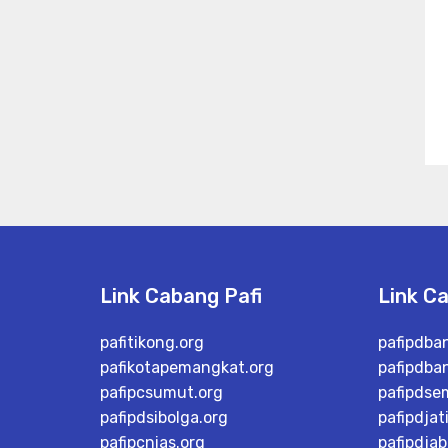
Link Cabang Pafi
Link C
pafitikong.org
pafipdba
pafikotapemangkat.org
pafipdba
pafipcsumut.org
pafipdse
pafipdsibolga.org
pafipdjat
pafipcnias.org
pafipdjab