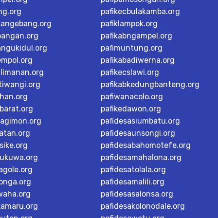
ng.org
pafikecbulakamba.org
kangebang.org
pafiklampok.org
bangan.org
pafikabngampel.org
angukidul.org
pafimuntung.org
empol.org
pafikabadiwerna.org
alimanan.org
pafikecslawi.org
tiwangi.org
pafikabkedungbanteng.org
han.org
pafiwanacolo.org
barat.org
pafikedawon.org
dagimon.org
pafidesasiumbatu.org
atan.org
pafidesaunsongi.org
sike.org
pafidesabahomotefe.org
rukuwa.org
pafidesamahalona.org
agole.org
pafidesatolala.org
longa.org
pafidesamalili.org
waha.org
pafidesasalonsa.org
kamaru.org
pafidesakolonodale.org