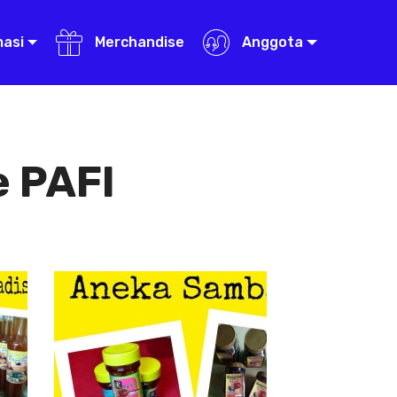
masi
Merchandise
Anggota
 PAFI
Aneka Sambal
Aneka
Sambal