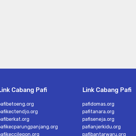
Link Cabang Pafi
Link Cabang Pafi
pafibetoeng.org
pafidomas.org
pafikectendjo.org
pafitanara.org
pafiberkat.org
pafiseneja.org
pafikecparungpanjang.org
pafianjerkidu.org
pafikeccilegon.org
pafibantarwaru.org