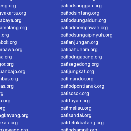
teng.org
pafipdsanggau.org
gyakarta.org
pafipdsintang.org
rabaya.org
pafipdsungaiduri.org
tamalang.org
pafipdmempawah.org
i.org
pafipdsungaipinyuh.org
mbok.org
pafianjungan.org
mbawa.org
pafipahunam.org
ma.org
pafipdngabang.org
or.org
pafisegedong.org
buanbajo.org
pafijungkat.org
mbas.org
pafimandor.org
as.org
pafipdpontianak.org
rg
pafisosok.org
a.org
pafitayan.org
org
pafimeliau.org
ngkayang.org
pafisandai.org
akau.org
pafitelukbatang.org
ngkawang.org
pafipdsampit.org