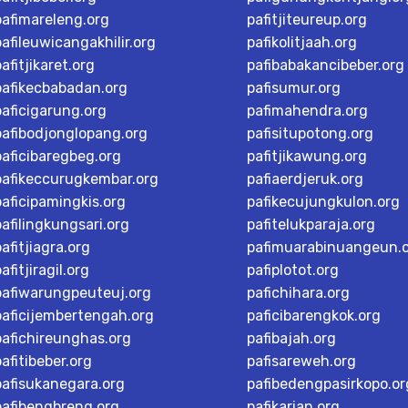
pafimareleng.org
pafitjiteureup.org
pafileuwicangakhilir.org
pafikolitjaah.org
pafitjikaret.org
pafibabakancibeber.org
pafikecbabadan.org
pafisumur.org
paficigarung.org
pafimahendra.org
pafibodjonglopang.org
pafisitupotong.org
paficibaregbeg.org
pafitjikawung.org
pafikeccurugkembar.org
pafiaerdjeruk.org
paficipamingkis.org
pafikecujungkulon.org
pafilingkungsari.org
pafitelukparaja.org
pafitjiagra.org
pafimuarabinuangeun.
afitjiragil.org
pafiplotot.org
pafiwarungpeuteuj.org
pafichihara.org
paficijembertengah.org
paficibarengkok.org
pafichireunghas.org
pafibajah.org
pafitibeber.org
pafisareweh.org
pafisukanegara.org
pafibedengpasirkopo.or
pafibengbreng.org
pafikarian.org