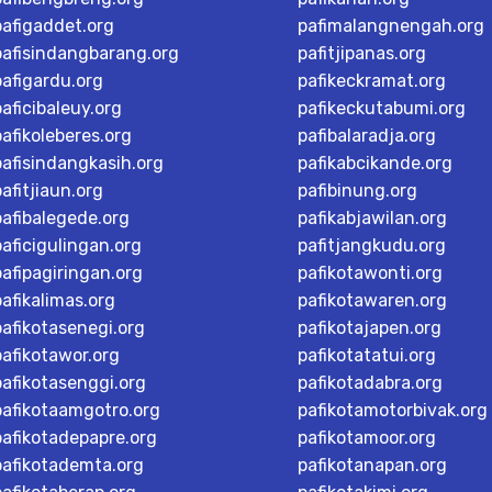
pafigaddet.org
pafimalangnengah.org
pafisindangbarang.org
pafitjipanas.org
pafigardu.org
pafikeckramat.org
paficibaleuy.org
pafikeckutabumi.org
pafikoleberes.org
pafibalaradja.org
pafisindangkasih.org
pafikabcikande.org
pafitjiaun.org
pafibinung.org
pafibalegede.org
pafikabjawilan.org
paficigulingan.org
pafitjangkudu.org
pafipagiringan.org
pafikotawonti.org
pafikalimas.org
pafikotawaren.org
pafikotasenegi.org
pafikotajapen.org
pafikotawor.org
pafikotatatui.org
pafikotasenggi.org
pafikotadabra.org
pafikotaamgotro.org
pafikotamotorbivak.org
pafikotadepapre.org
pafikotamoor.org
pafikotademta.org
pafikotanapan.org