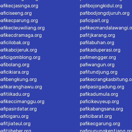
pafikecjasinga.org
pafibojongkidul.org
paficiseeng.org
pafibodjongdjuruh.org
pafikecparung.org
paficipait.org
pafikecleuwiliang.org
pafikecmandalawangi.o
pafikecdramaga.org
pafitjkarang.org
paficilobak.org
pafilabuhan.org
pafikabcijeruk.org
pafikaduperasi.org
paficigomblong.org
pafimengger.org
pafibolang.org
pafiwangun.org
paficikiara.org
pafitundjung.org
pafibengkung.org
pafikecrangkasbitung.o
pafikaranghawu.org
pafipasirgadung.org
pafitiikadu.org
pafikadumula.org
pafikeccimanggu.org
paficikeuyeup.org
pafipasirdatar.org
pafikabangsana.org
paficigaru.org
paficibarat.org
pafitjiateul.org
pafikecgarung.org
pafitjibeber.org
pafigunungkentjang.or