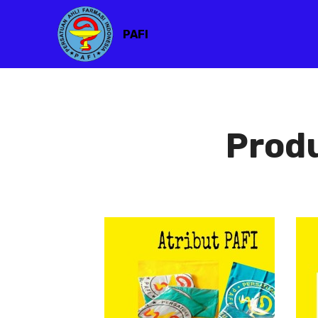
PAFI
Prod
Atribut PAFI
Atribut
PAFI