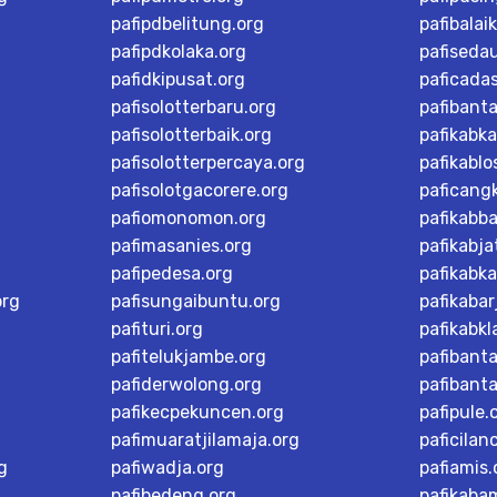
pafipdbelitung.org
pafibalai
pafipdkolaka.org
pafiseda
pafidkipusat.org
paficada
pafisolotterbaru.org
pafibant
pafisolotterbaik.org
pafikabk
pafisolotterpercaya.org
pafikablo
pafisolotgacorere.org
paficangk
pafiomonomon.org
pafikabb
pafimasanies.org
pafikabja
pafipedesa.org
pafikabk
org
pafisungaibuntu.org
pafikaba
pafituri.org
pafikabk
pafitelukjambe.org
pafibant
pafiderwolong.org
pafibanta
pafikecpekuncen.org
pafipule.
pafimuaratjilamaja.org
paficilan
g
pafiwadja.org
pafiamis.
pafibedeng.org
pafikaba