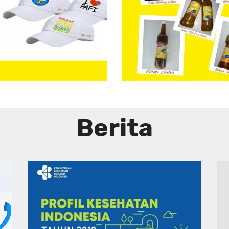
Aneka
Sirup
Herbal
Tradisional
Berita