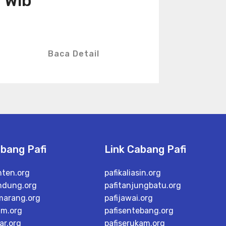
Wib
Baca Detail
abang Pafi
Link Cabang Pafi
nten.org
pafikaliasin.org
ndung.org
pafitanjungbatu.org
marang.org
pafijawai.org
im.org
pafisentebang.org
ar.org
pafiserukam.org