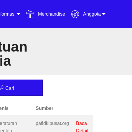
formasi
Merchandise
Anggota
tuan
ia
Cari
enis
Sumber
eraturan
pafidkipusat.org
Baca
enteri
Detail!