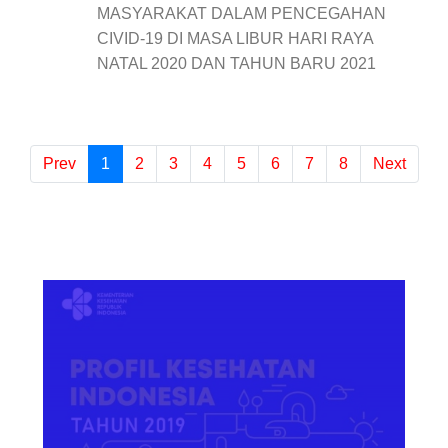
MASYARAKAT DALAM PENCEGAHAN
CIVID-19 DI MASA LIBUR HARI RAYA
NATAL 2020 DAN TAHUN BARU 2021
Prev
1
(current)
2
3
4
5
6
7
8
Next