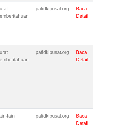
urat
pafidkipusat.org
Baca
emberitahuan
Detail!
urat
pafidkipusat.org
Baca
emberitahuan
Detail!
ain-lain
pafidkipusat.org
Baca
Detail!