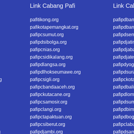
Link Cabang Pafi
Link Ca
pafitikong.org
pafipdban
pafikotapemangkat.org
pafipdba
pafipcsumut.org
pafipdse
pafipdsibolga.org
pafipdjati
pafipcnias.org
pafipdjab
pafipcsidikalang.org
pafipdjat
pafipdlangsa.org
pafipdyog
pafipdlhokseumawe.org
pafipdsur
g
pafipcsigli.org
pafipckot
pafipcbandaaceh.org
pafipdbali
pafipckutacane.org
pafipdlom
pafipcsamosir.org
pafipdsu
pafipclangi.org
pafipdbim
pafipctapaktuan.org
pafipdbog
pafipcsiberut.org
pafipclab
g
pafipdjambi.org
pafipdsa