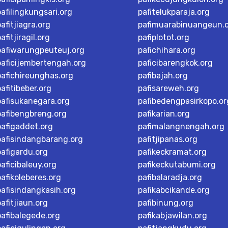
pafilingkungsari.org
pafitelukparaja.org
pafitjiagra.org
pafimuarabinuangeun.
afitjiragil.org
pafiplotot.org
pafiwarungpeuteuj.org
pafichihara.org
paficijembertengah.org
paficibarengkok.org
pafichireunghas.org
pafibajah.org
pafitibeber.org
pafisareweh.org
pafisukanegara.org
pafibedengpasirkopo.or
pafibengbreng.org
pafikarian.org
pafigaddet.org
pafimalangnengah.org
pafisindangbarang.org
pafitjipanas.org
pafigardu.org
pafikeckramat.org
paficibaleuy.org
pafikeckutabumi.org
pafikoleberes.org
pafibalaradja.org
pafisindangkasih.org
pafikabcikande.org
pafitjiaun.org
pafibinung.org
pafibalegede.org
pafikabjawilan.org