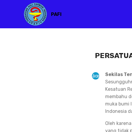
PAFI
PERSATUA
Sekilas Te
Sesungguhny
Kesatuan Re
membahu de
muka bumi I
Indonesia d
Oleh karena
yang tidak 