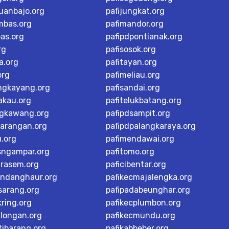
buanbajo.org
pafijungkat.org
mbas.org
pafimandor.org
as.org
pafipdpontianak.org
rg
pafisosok.org
a.org
pafitayan.org
org
pafimeliau.org
ngkayang.org
pafisandai.org
akau.org
pafitelukbatang.org
ngkawang.org
pafipdsampit.org
karangan.org
pafipdpalangkaraya.org
u.org
pafimendawai.org
sngampar.org
pafitomo.org
arasem.org
paficibentar.org
andanghaur.org
pafikecmajalengka.org
sarang.org
pafipadabeunghar.org
ring.org
pafikecplumbon.org
alongan.org
pafikecmundu.org
tibarang.org
pafikabbeber.org