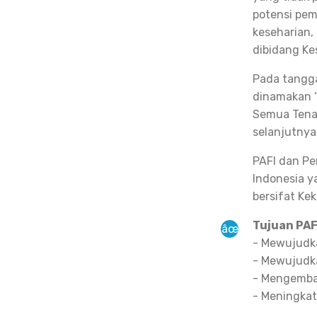
potensi pem
keseharian,
dibidang Ke
Pada tangga
dinamakan “
Semua Tenag
selanjutnya 
PAFI dan Pe
Indonesia y
bersifat Ke
Tujuan PAF
- Mewujudka
- Mewujudka
- Mengemba
- Meningka