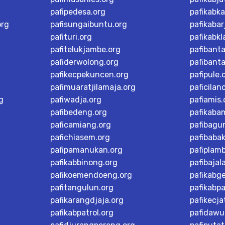
pafipedesa.org
pafikabk
org
pafisungaibuntu.org
pafikaba
pafituri.org
pafikabk
pafitelukjambe.org
pafibant
pafiderwolong.org
pafibanta
pafikecpekuncen.org
pafipule.
pafimuaratjilamaja.org
paficilan
g
pafiwadja.org
pafiamis.
pafibedeng.org
pafikaba
paficamiang.org
pafibagu
pafichiasem.org
pafibaba
pafipamanukan.org
pafiplam
pafikabbinong.org
pafibajal
pafikoemendoeng.org
pafikabg
pafitangulun.org
pafikabp
pafikarangdjaja.org
pafikecja
pafikabpatrol.org
pafidawu