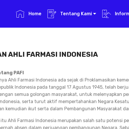
Home
Tentang Kami
Infor
N AHLI FARMASI INDONESIA
ntang PAFI
a Ahli Farmasi Indonesia ada sejak di Proklamasikan kem
publik Indonesia pada tanggal 17 Agustus 1945, telah berj
ngan semua golongan masyarakat, untuk melenyapkan pen
ndonesia, serta turut aktif mempertahankan Negara Kesatu
an kemudian ikut serta dalam Pembangunan Masyarakat da
 itu Ahli Farmasi Indonesia merupakan salah satu potensi
pernah absen dalam perjuangan pembangunan Negara. Seba