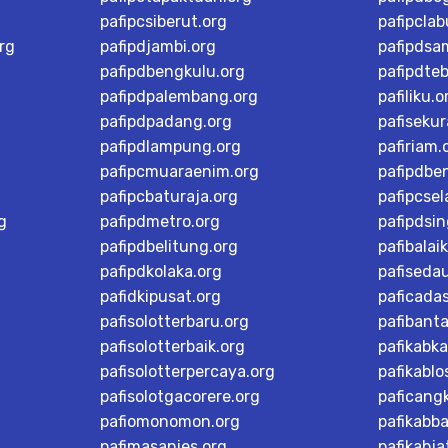
pafipcsiberut.org
pafipcla
rg
pafipdjambi.org
pafipdsa
pafipdbengkulu.org
pafipdteb
pafipdpalembang.org
pafiliku.o
pafipdpadang.org
pafisekur
pafipdlampung.org
pafiriam.
pafipcmuaraenim.org
pafipdbe
pafipcbaturaja.org
pafipcsel
g
pafipdmetro.org
pafipdsi
pafipdbelitung.org
pafibalai
pafipdkolaka.org
pafiseda
pafidkipusat.org
paficada
pafisolotterbaru.org
pafibant
pafisolotterbaik.org
pafikabk
pafisolotterpercaya.org
pafikablo
pafisolotgacorere.org
paficangk
pafiomonomon.org
pafikabb
pafimasanies.org
pafikabja