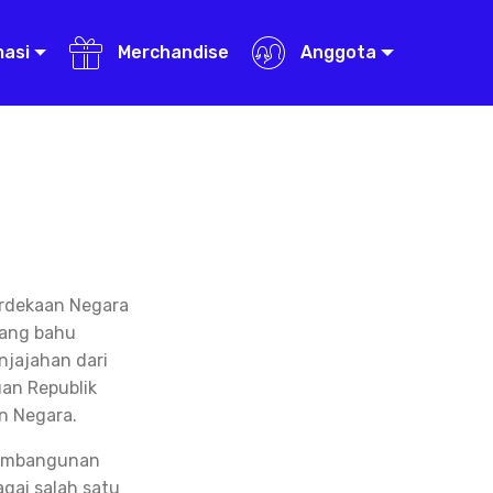
masi
Merchandise
Anggota
erdekaan Negara
uang bahu
jajahan dari
an Republik
n Negara.
 pembangunan
gai salah satu