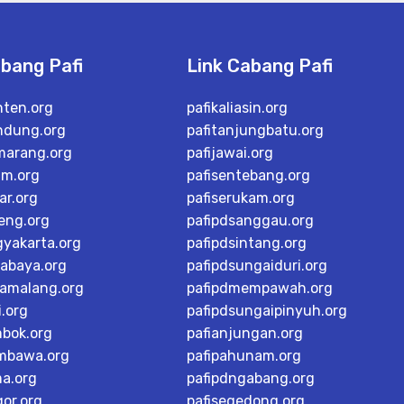
abang Pafi
Link Cabang Pafi
nten.org
pafikaliasin.org
ndung.org
pafitanjungbatu.org
marang.org
pafijawai.org
im.org
pafisentebang.org
ar.org
pafiserukam.org
teng.org
pafipdsanggau.org
gyakarta.org
pafipdsintang.org
rabaya.org
pafipdsungaiduri.org
tamalang.org
pafipdmempawah.org
i.org
pafipdsungaipinyuh.org
mbok.org
pafianjungan.org
mbawa.org
pafipahunam.org
ma.org
pafipdngabang.org
or.org
pafisegedong.org