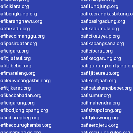
paficikiara.org
pafitundjung.org
pafibengkung.org
pafikecrangkasbitung.o
pafikaranghawu.org
pafipasirgadung.org
pafitiikadu.org
pafikadumula.org
pafikeccimanggu.org
paficikeuyeup.org
pafipasirdatar.org
pafikabangsana.org
paficigaru.org
paficibarat.org
pafitjiateul.org
pafikecgarung.org
pafitjibeber.org
pafigunungkentjang.or
pafimareleng.org
pafitjiteureup.org
pafileuwicangakhilir.org
pafikolitjaah.org
pafitjikaret.org
pafibabakancibeber.org
pafikecbabadan.org
pafisumur.org
paficigarung.org
pafimahendra.org
pafibodjonglopang.org
pafisitupotong.org
paficibaregbeg.org
pafitjikawung.org
pafikeccurugkembar.org
pafiaerdjeruk.org
paficipamingkis.org
pafikecujungkulon.org