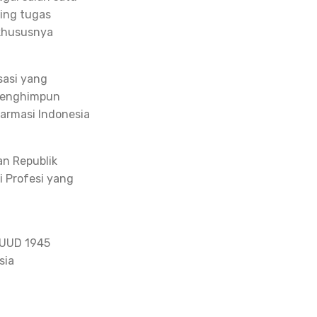
ing tugas
 khususnya
sasi yang
 menghimpun
Farmasi Indonesia
an Republik
i Profesi yang
 UUD 1945
sia
a