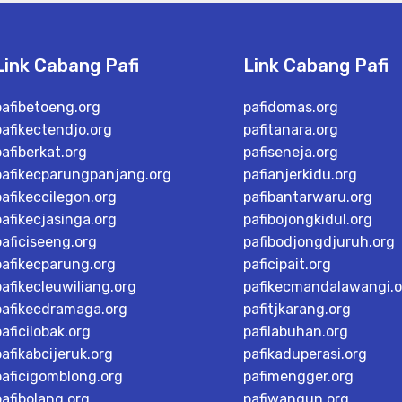
Link Cabang Pafi
Link Cabang Pafi
pafibetoeng.org
pafidomas.org
pafikectendjo.org
pafitanara.org
pafiberkat.org
pafiseneja.org
pafikecparungpanjang.org
pafianjerkidu.org
pafikeccilegon.org
pafibantarwaru.org
pafikecjasinga.org
pafibojongkidul.org
paficiseeng.org
pafibodjongdjuruh.org
pafikecparung.org
paficipait.org
pafikecleuwiliang.org
pafikecmandalawangi.o
pafikecdramaga.org
pafitjkarang.org
paficilobak.org
pafilabuhan.org
pafikabcijeruk.org
pafikaduperasi.org
paficigomblong.org
pafimengger.org
pafibolang.org
pafiwangun.org