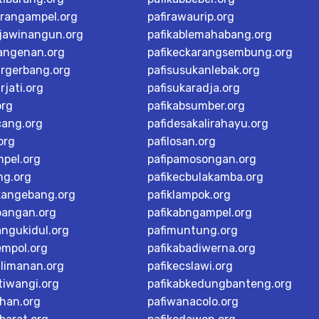
arangampel.org
pafirawaurip.org
rjawinangun.org
pafikablemahabang.org
langenan.org
pafikeckarangsembung.org
argerbang.org
pafisusukanlebak.org
rjati.org
pafisukaradja.org
org
pafikabsumber.org
cang.org
pafidesakalirahayu.org
org
pafilosan.org
mpel.org
pafipamosongan.org
ng.org
pafikecbulakamba.org
kangebang.org
pafiklampok.org
bangan.org
pafikabngampel.org
angukidul.org
pafimuntung.org
empol.org
pafikabadiwerna.org
alimanan.org
pafikecslawi.org
tiwangi.org
pafikabkedungbanteng.org
han.org
pafiwanacolo.org