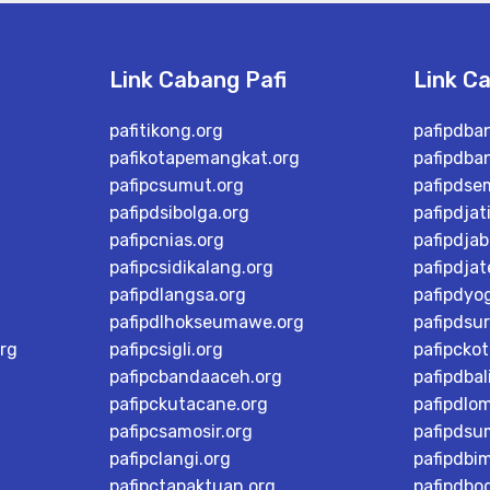
Link Cabang Pafi
Link C
pafitikong.org
pafipdba
pafikotapemangkat.org
pafipdba
pafipcsumut.org
pafipdse
pafipdsibolga.org
pafipdjat
pafipcnias.org
pafipdjab
pafipcsidikalang.org
pafipdja
pafipdlangsa.org
pafipdyo
pafipdlhokseumawe.org
pafipdsu
rg
pafipcsigli.org
pafipcko
pafipcbandaaceh.org
pafipdbal
pafipckutacane.org
pafipdlo
pafipcsamosir.org
pafipdsu
pafipclangi.org
pafipdbi
pafipctapaktuan.org
pafipdbog